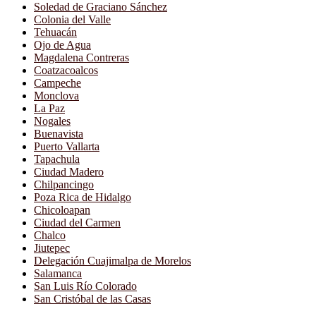
Soledad de Graciano Sánchez
Colonia del Valle
Tehuacán
Ojo de Agua
Magdalena Contreras
Coatzacoalcos
Campeche
Monclova
La Paz
Nogales
Buenavista
Puerto Vallarta
Tapachula
Ciudad Madero
Chilpancingo
Poza Rica de Hidalgo
Chicoloapan
Ciudad del Carmen
Chalco
Jiutepec
Delegación Cuajimalpa de Morelos
Salamanca
San Luis Río Colorado
San Cristóbal de las Casas