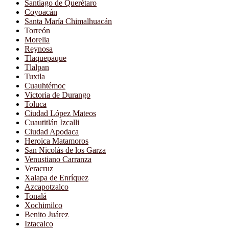
Santiago de Querétaro
Coyoacán
Santa María Chimalhuacán
Torreón
Morelia
Reynosa
Tlaquepaque
Tlalpan
Tuxtla
Cuauhtémoc
Victoria de Durango
Toluca
Ciudad López Mateos
Cuautitlán Izcalli
Ciudad Apodaca
Heroica Matamoros
San Nicolás de los Garza
Venustiano Carranza
Veracruz
Xalapa de Enríquez
Azcapotzalco
Tonalá
Xochimilco
Benito Juárez
Iztacalco