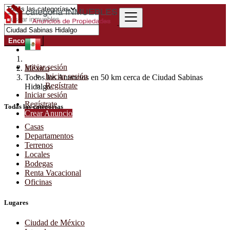
Encontrar
Iniciar sesión
México
Iniciar sesión
Todos los Anuncios en 50 km cerca de Ciudad Sabinas
Regístrate
Hidalgo
Iniciar sesión
Regístrate
Todas las categorías
Crear Anuncio
Casas
Departamentos
Terrenos
Locales
Bodegas
Renta Vacacional
Oficinas
Lugares
Ciudad de México