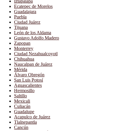
Iztapalapa
Ecatepec de Morelos
Guadalajara
Puebla
Ciudad Juárez
Tijuana
León de los Aldama
Gustavo Adolfo Madero
Zapopan
Monterrey
Ciudad Nezahualcoyotl
Chihuahua
Naucalpan de Juárez
Mérida
Álvaro Obregón
San Luis Potosí
Aguascalientes
Hermosillo
Saltillo
Mexicali
Culiacán
Guadalupe
Acapulco de Juárez
Tlalnepantla
Cancún