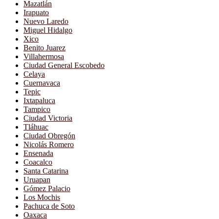
Mazatlán
Irapuato
Nuevo Laredo
Miguel Hidalgo
Xico
Benito Juarez
Villahermosa
Ciudad General Escobedo
Celaya
Cuernavaca
Tepic
Ixtapaluca
Tampico
Ciudad Victoria
Tláhuac
Ciudad Obregón
Nicolás Romero
Ensenada
Coacalco
Santa Catarina
Uruapan
Gómez Palacio
Los Mochis
Pachuca de Soto
Oaxaca