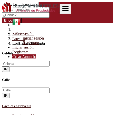
Encontrar
Iniciar sesión
México
Iniciar sesión
Locales
Regístrate
Locales en Preventa
Iniciar sesión
Regístrate
Colonia
Crear Anuncio
IR
Calle
IR
Locales en Preventa