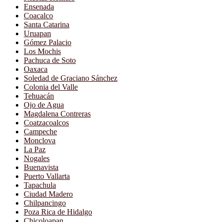
Ensenada
Coacalco
Santa Catarina
Uruapan
Gómez Palacio
Los Mochis
Pachuca de Soto
Oaxaca
Soledad de Graciano Sánchez
Colonia del Valle
Tehuacán
Ojo de Agua
Magdalena Contreras
Coatzacoalcos
Campeche
Monclova
La Paz
Nogales
Buenavista
Puerto Vallarta
Tapachula
Ciudad Madero
Chilpancingo
Poza Rica de Hidalgo
Chicoloapan