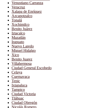
Venustiano Carranza
Veracruz
Xalapa de Enríquez
Azcapotzalco
Tonalá
Xochimilco
Benito Juárez
Iztacalco
Mazatlán
Irapuato
Nuevo Laredo
Miguel Hidalgo
Xico
Benito Juarez
Villahermosa
Ciudad General Escobedo
Celaya
Cuernavaca
Tepic
Ixtapaluca
Tampico
Ciudad Victoria
Tláhuac
Ciudad Obregón
Nicolás Romero