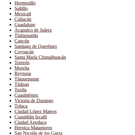
Hermosillo
Saltillo
Mexicali
Culiacán
Guadalupe
Acapulco de Juárez
Tlalnepantla
Cancún
Santiago de Querétaro
Coyoacán
Santa María Chimalhuacán
Torreón
Morelia
Reynosa
Tlaquepaque
Tlalpan
Tuxtla
Cuauhtémoc
Victoria de Durango
Toluca
Ciudad López Mateos
Cuautitlán Izcalli
Ciudad Apodaca
Heroica Matamoros
San Nicolás de los Garza