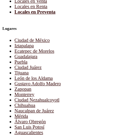
Locales en Venta
Locales en Renta
Locales en Preventa
Lugares
Ciudad de México
Iztapalapa
Ecatepec de Morelos
Guadalajara
Puebla
Ciudad Juárez
Tijuana
León de los Aldama
Gustavo Adolfo Madero
Zapopan
Monterrey
Ciudad Nezahualcoyotl
Chihuahua
Naucalpan de Juárez
Mérida
Álvaro Obregón
San Luis Potosí
Aguascalientes