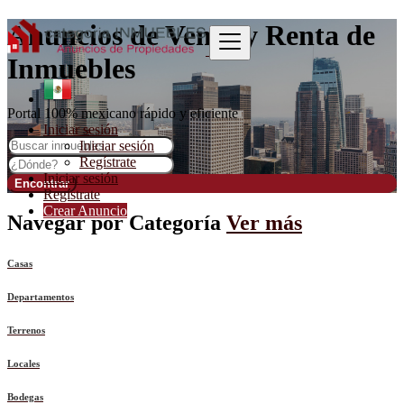
Anuncios de Venta y Renta de
Inmuebles
Portal 100% mexicano rápido y eficiente
Iniciar sesión
Iniciar sesión
Regístrate
Iniciar sesión
Encontrar
Regístrate
Crear Anuncio
Navegar por
Categoría
Ver más
Casas
Departamentos
Terrenos
Locales
Bodegas